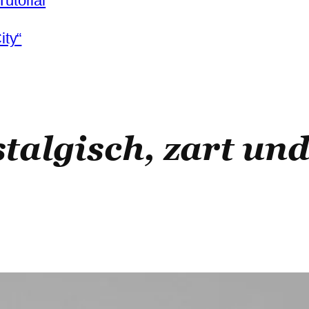
utorial
ity“
talgisch, zart un