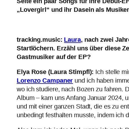
Seite ein paar Songs für ihre Debut-E
„Lovergirl“
und ihr Dasein als Musiker
tracking.music:
Laura
, nach zwei Jahr
Startlöchern. Erzähl uns über diese 
Gastmusiker auf der EP?
Elya Rose (Laura Stimpfl):
Ich stelle m
Lorenzo Campaner
und ich haben immer
wo ich studiere, nach Bozen zu fahren. 
Album – kam uns Anfang Januar 2024, un
und mit einer ganzen Stadt, die es zu en
unbedingt festhalten musste, indem ich d