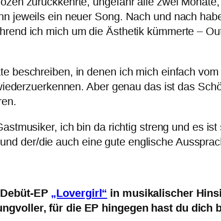
zen zurückkehrte, ungefähr alle zwei Monate, m
nn jeweils ein neuer Song. Nach und nach ha
hrend ich mich um die Ästhetik kümmerte – Out
e beschreiben, in denen ich mich einfach vom L
n wiederzuerkennen. Aber genau das ist das Sc
ren.
stmusiker, ich bin da richtig streng und es ist
d der/die auch eine gute englische Aussprac
e Debüt-EP
„Lovergirl“
in musikalischer Hins
ngvoller, für die EP hingegen hast du dich 